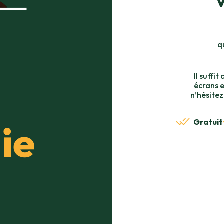
q
Il suffit
écrans e
n’hésite
Gratuit